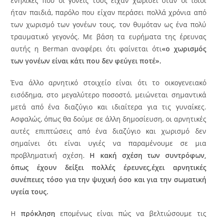
ενήλικες που οι γονείς τους είχαν χωρίσει όταν οι ίδιοι
ήταν παιδιά, παρόλο που είχαν περάσει πολλά χρόνια από
των χωρισμό των γονέων τους, τον θυμόταν ως ένα πολύ
τραυματικό γεγονός. Με βάση τα ευρήματα της έρευνας
αυτής η Berman αναφέρει ότι φαίνεται ότι
«ο χωρισμός
των γονέων είναι κάτι που δεν φεύγει ποτέ».
Ένα άλλο αρνητικό στοιχείο είναι ότι το οικογενειακό
εισόδημα, στο μεγαλύτερο ποσοστό, μειώνεται σημαντικά
μετά από ένα διαζύγιο και ιδιαίτερα για τις γυναίκες.
Ασφαλώς, όπως θα δούμε σε άλλη δημοσίευση, οι αρνητικές
αυτές επιπτώσεις από ένα διαζύγιο και χωρισμό δεν
σημαίνει ότι είναι υγιές να παραμένουμε σε μια
προβληματική σχέση.
Η κακή σχέση των συντρόφων,
όπως έχουν δείξει πολλές έρευνες,έχει αρνητικές
συνέπειες τόσο για την ψυχική όσο και για την σωματική
υγεία τους.
Η
πρόκληση
επομένως είναι πώς να βελτιώσουμε τις