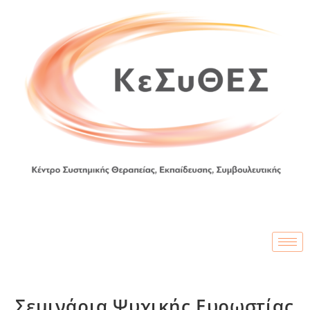
Σεμινάρια Ψυχικής Ευρωστίας