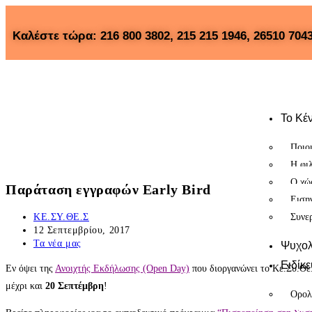
Kαλέστε τώρα: 216 800 3802, 215 215 1946, 26510 704
Το Κέ
Ποιο
Η φι
Ο χώ
Παράταση εγγραφών Early Bird
Ειση
Συνε
KE.ΣΥ.ΘΕ.Σ
12 Σεπτεμβρίου, 2017
Τα νέα μας
Ψυχολ
Ειδίκ
Εν όψει της
Ανοιχτής Εκδήλωσης (Open Day)
που διοργανώνει το Κε.Συ.Θε.
μέχρι και
20 Σεπτέμβρη
!
Ορολ