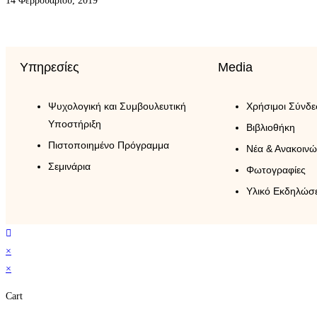
14 Φεβρουαρίου, 2019
Υπηρεσίες
Media
Ψυχολογική και Συμβουλευτική
Xρήσιμοι Σύνδε
Υποστήριξη
Βιβλιοθήκη
Πιστοποιημένο Πρόγραμμα
Νέα & Ανακοινώ
Σεμινάρια
Φωτογραφίες
Υλικό Εκδηλώσ
×
×
Cart