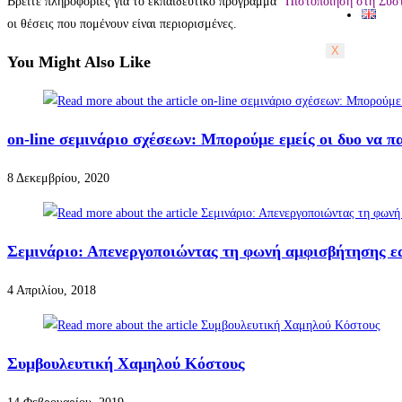
Βρείτε πληροφορίες για το εκπαιδευτικό πρόγραμμα
“Πιστοποίηση στη Συστ
οι θέσεις που πομένουν είναι περιορισμένες.
X
You Might Also Like
on-line σεμινάριο σχέσεων: Μπορούμε εμείς οι δυο να π
8 Δεκεμβρίου, 2020
Σεμινάριο: Απενεργοποιώντας τη φωνή αμφισβήτησης ε
4 Απριλίου, 2018
Συμβουλευτική Χαμηλού Κόστους