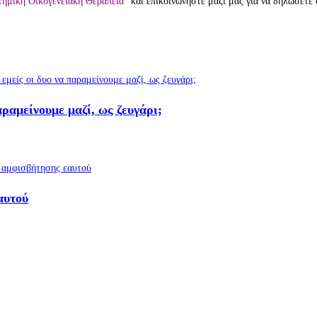
ημική Οικογενειακή Θεραπεία”
και επικοινωνήστε μαζί μας για να δηλώσετε
αραμείνουμε μαζί, ως ζευγάρι;
αυτού