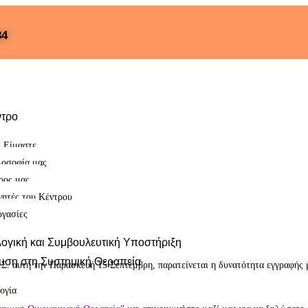
34
ντρο
ι Είμαστε
λοσοφία μας
ρος μας
γητές του Κέντρου
ργασίες
ογική και Συμβουλευτική Υποστήριξη
ευση στη Συστημική Θεραπεία
Σ. αυτή την Παρασκευή 15 Σεπτέμβρη, παρατείνεται η δυνατότητα εγγραφής 
ογία