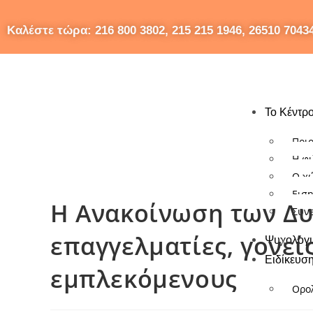
Kαλέστε τώρα: 216 800 3802, 215 215 1946, 26510 7043
Το Κέντρ
Ποιο
Η φ
Ο χ
Ειση
Η Ανακοίνωση των Δυ
Συν
επαγγελματίες, γονεί
Ψυχολογι
Ειδίκευσ
εμπλεκόμενους
Ορο